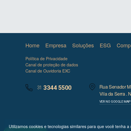
Exclusive Seguros
Home
Empresa
Soluções
ESG
Compl
Política de Privacidade
Canal de proteção de dados
Canal de Ouvidoria EXC
Rua Senador Mi
3344 5500
31
Vila da Serra .
VER NO GOOGLE MAP
Utilizamos cookies e tecnologias similares para que você tenha a