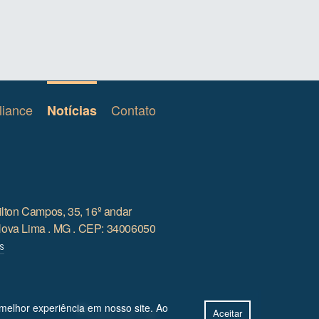
iance
Contato
Notícias
lton Campos, 35, 16º andar
 Nova Lima . MG . CEP: 34006050
S
 melhor experiência em nosso site. Ao
Aceitar