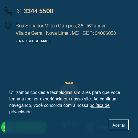
3344 5500
31
Rua Senador Milton Campos, 35, 16º andar
Vila da Serra . Nova Lima . MG . CEP: 34006050
VER NO GOOGLE MAPS
Utilizamos cookies e tecnologias similares para que você
tenha a melhor experiência em nosso site. Ao continuar
navegando, você concorda com a nossa
política de
privacidade
.
Aceitar
Cotação online
31
3344 5500