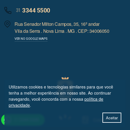
3344 5500
31
Rua Senador Milton Campos, 35, 16º andar
Vila da Serra . Nova Lima . MG . CEP: 34006050
VER NO GOOGLE MAPS
Utilizamos cookies e tecnologias similares para que você
tenha a melhor experiência em nosso site. Ao continuar
navegando, você concorda com a nossa
política de
privacidade
.
Aceitar
Cotação online
31
3344 5500