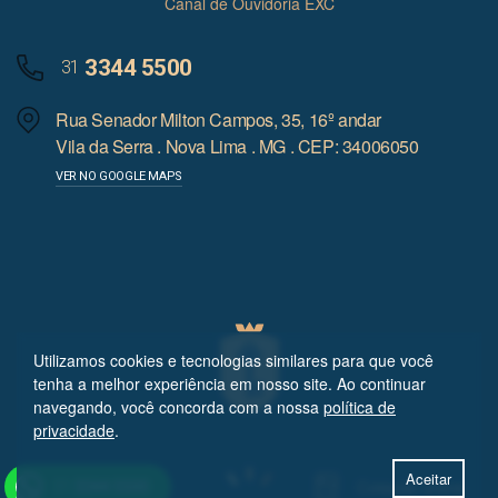
Canal de Ouvidoria EXC
3344 5500
31
Rua Senador Milton Campos, 35, 16º andar
Vila da Serra . Nova Lima . MG . CEP: 34006050
VER NO GOOGLE MAPS
Utilizamos cookies e tecnologias similares para que você
tenha a melhor experiência em nosso site. Ao continuar
navegando, você concorda com a nossa
política de
privacidade
.
Aceitar
Cotação online
31
3344 5500