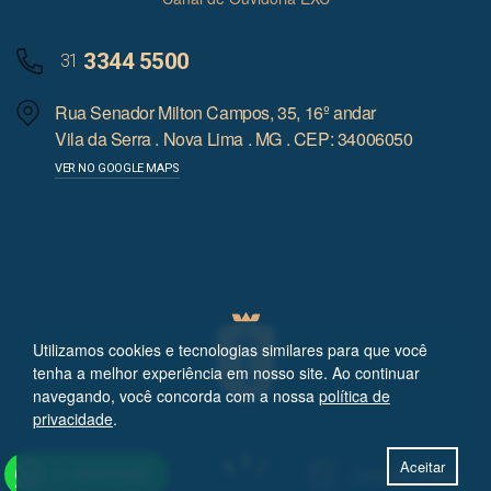
3344 5500
31
Rua Senador Milton Campos, 35, 16º andar
Vila da Serra . Nova Lima . MG . CEP: 34006050
VER NO GOOGLE MAPS
Utilizamos cookies e tecnologias similares para que você
tenha a melhor experiência em nosso site. Ao continuar
navegando, você concorda com a nossa
política de
privacidade
.
Aceitar
Cotação online
31
3344 5500