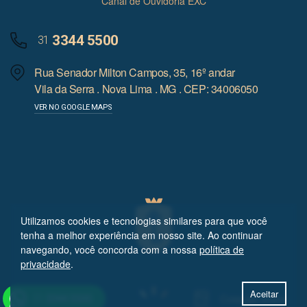
Canal de Ouvidoria EXC
3344 5500
31
Rua Senador Milton Campos, 35, 16º andar
Vila da Serra . Nova Lima . MG . CEP: 34006050
VER NO GOOGLE MAPS
Utilizamos cookies e tecnologias similares para que você
tenha a melhor experiência em nosso site. Ao continuar
navegando, você concorda com a nossa
política de
privacidade
.
Aceitar
Cotação online
31
3344 5500